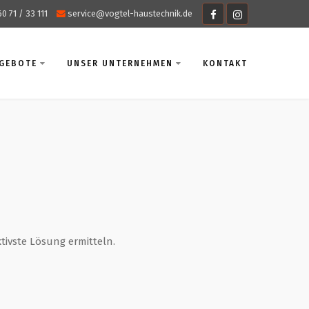
60 71 / 33 111
service@vogtel-haustechnik.de
NGEBOTE
UNSER UNTERNEHMEN
KONTAKT
tivste Lösung ermitteln.