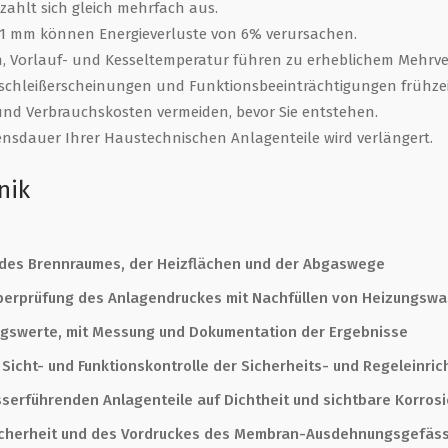
ahlt sich gleich mehrfach aus.
 1 mm können Energieverluste von 6% verursachen.
 Vorlauf- und Kesseltemperatur führen zu erheblichem Mehrv
schleißerscheinungen und Funktionsbeeinträchtigungen frühzei
d Verbrauchskosten vermeiden, bevor Sie entstehen.
bensdauer Ihrer Haustechnischen Anlagenteile wird verlängert.
nik
des Brennraumes, der Heizflächen und der Abgaswege
berprüfung des Anlagendruckes mit Nachfüllen von Heizungswa
ngswerte, mit Messung und Dokumentation der Ergebnisse
Sicht- und Funktionskontrolle der Sicherheits- und Regeleinri
serführenden Anlagenteile auf Dichtheit und sichtbare Korros
icherheit und des Vordruckes des Membran-Ausdehnungsgefäs