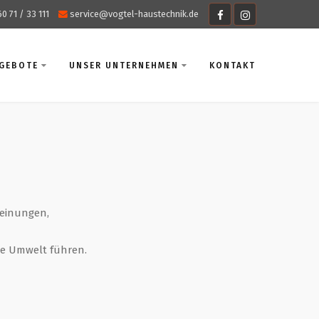
60 71 / 33 111
service@vogtel-haustechnik.de
NGEBOTE
UNSER UNTERNEHMEN
KONTAKT
heinungen,
ie Umwelt führen.