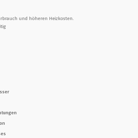
erbrauch und höheren Heizkosten.
tig
sser
chtungen
ion
ses